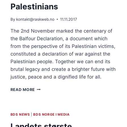
Palestinians
By
kontakt@raskweb.no
11.11.2017
The 2nd November marked the centenary of
the Balfour Declaration, a document which
from the perspective of its Palestinian victims,
constituted a declaration of war against the
Palestinian people. Together we can end its
brutal legacy and create a brighter future with
justice, peace and a dignified life for all.
BNC
READ MORE
STATEMENT:
BALFOUR
DECLARATION
TURNS
BDS NEWS
|
BDS NORGE I MEDIA
100:
TOGETHER
Landets største