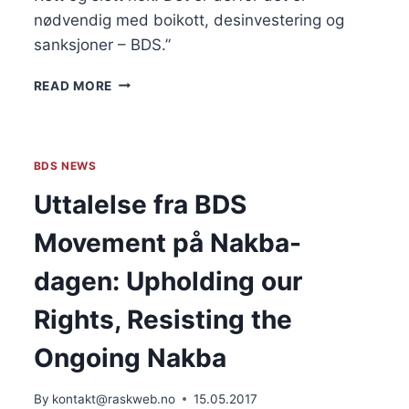
nødvendig med boikott, desinvestering og
sanksjoner – BDS.”
KRONIKK:
READ MORE
TORTURSTATEN
ISRAEL
|
LARS
BDS NEWS
GULE
Uttalelse fra BDS
Movement på Nakba-
dagen: Upholding our
Rights, Resisting the
Ongoing Nakba
By
kontakt@raskweb.no
15.05.2017