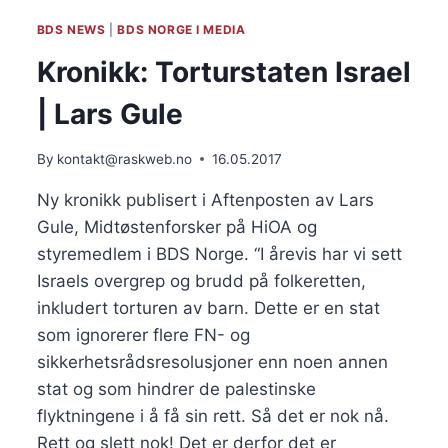
DEN
BDS NEWS
|
BDS NORGE I MEDIA
PALESTINSKE
BOIKOTTEN
Kronikk: Torturstaten Israel
AV
ISRAEL
| Lars Gule
By
kontakt@raskweb.no
16.05.2017
Ny kronikk publisert i Aftenposten av Lars
Gule, Midtøstenforsker på HiOA og
styremedlem i BDS Norge. “I årevis har vi sett
Israels overgrep og brudd på folkeretten,
inkludert torturen av barn. Dette er en stat
som ignorerer flere FN- og
sikkerhetsrådsresolusjoner enn noen annen
stat og som hindrer de palestinske
flyktningene i å få sin rett. Så det er nok nå.
Rett og slett nok! Det er derfor det er