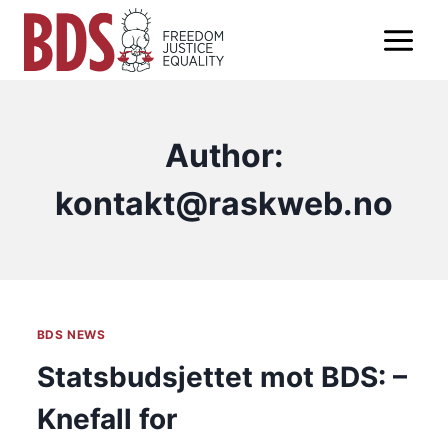
Skip
to
content
Author:
kontakt@raskweb.no
BDS NEWS
Statsbudsjettet mot BDS: –
Knefall for