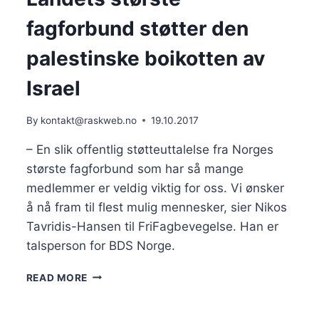
WE
CAN
fagforbund støtter den
END
ITS
palestinske boikotten av
LEGACY
OF
Israel
DISPOSSESSING
PALESTINIANS
By
kontakt@raskweb.no
19.10.2017
– En slik offentlig støtteuttalelse fra Norges
største fagforbund som har så mange
medlemmer er veldig viktig for oss. Vi ønsker
å nå fram til flest mulig mennesker, sier Nikos
Tavridis-Hansen til FriFagbevegelse. Han er
talsperson for BDS Norge.
LANDETS
READ MORE
STØRSTE
FAGFORBUND
STØTTER