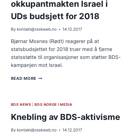
okkupantmakten Israel i
UDs budsjett for 2018
By
kontakt@raskweb.no
14.12.2017
Bjørnar Moxnes (Rødt) reagerer på at
statsbudsjettet for 2018 truer med å fjerne
statsstøtte til organisasjoner som støtter BDS-
kampanjen mot Israel.
STATSBUDSJETTET
READ MORE
MOT
BDS:
–
KNEFALL
BDS NEWS
|
BDS NORGE I MEDIA
FOR
OKKUPANTMAKTEN
Knebling av BDS-aktivisme
ISRAEL
I
By
kontakt@raskweb.no
14.12.2017