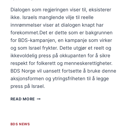
UDS
BUDSJETT
Dialogen som regjeringen viser til, eksisterer
FOR
ikke. Israels manglende vilje til reelle
2018
innrømmelser viser at dialogen knapt har
forekommet.Det er dette som er bakgrunnen
for BDS-kampanjen, en kampanje som virker
og som Israel frykter. Dette utgjør et reelt og
ikkevoldelig press på okkupanten for å sikre
respekt for folkerett og menneskerettigheter.
BDS Norge vil uansett fortsette å bruke denne
aksjonsformen og ytringsfriheten til å legge
press på Israel.
KNEBLING
READ MORE
AV
BDS-
AKTIVISME
BDS NEWS