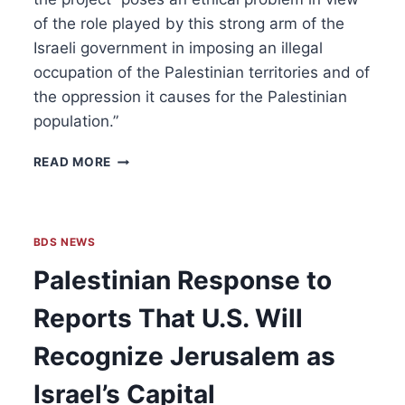
of the role played by this strong arm of the
Israeli government in imposing an illegal
occupation of the Palestinian territories and of
the oppression it causes for the Palestinian
population.”
LAW
READ MORE
TRAIN:
ET
FORSKNINGSSAMARBEID
MELLOM
BDS NEWS
EU
OG
Palestinian Response to
ISRAELSK
POLITI
Reports That U.S. Will
SLITER
ETTER
Recognize Jerusalem as
ENDA
EN
Israel’s Capital
DELTAKER