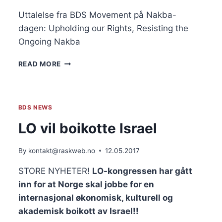
Uttalelse fra BDS Movement på Nakba-
dagen: Upholding our Rights, Resisting the
Ongoing Nakba
UTTALELSE
READ MORE
FRA
BDS
MOVEMENT
PÅ
BDS NEWS
NAKBA-
DAGEN:
LO vil boikotte Israel
UPHOLDING
OUR
By
kontakt@raskweb.no
12.05.2017
RIGHTS,
RESISTING
STORE NYHETER!
LO-kongressen har gått
THE
inn for at Norge skal jobbe for en
ONGOING
NAKBA
internasjonal økonomisk, kulturell og
akademisk boikott av Israel!!