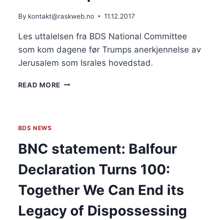
TREKKER
By
kontakt@raskweb.no
11.12.2017
SEG
Les uttalelsen fra BDS National Committee
som kom dagene før Trumps anerkjennelse av
Jerusalem som Israles hovedstad.
PALESTINIAN
READ MORE
RESPONSE
TO
REPORTS
THAT
BDS NEWS
U.S.
WILL
BNC statement: Balfour
RECOGNIZE
JERUSALEM
Declaration Turns 100:
AS
ISRAEL’S
Together We Can End its
CAPITAL
Legacy of Dispossessing