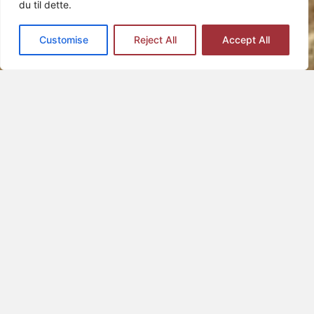
du til dette.
Customise
Reject All
Accept All
BDS NORGE
EN TENKETANK FOR PALESTINA-AKTIVISME
BDS Norge er en tenketank som jobber for
rettferdighet og menneskerettigheter i
Palestina gjennom boikott, deinvestering og
sanksjoner (BDS). Vi er en del av den globale
BDS-bevegelsen. Målet er et fritt Palestina
–
uten okkupasjon og apartheid.