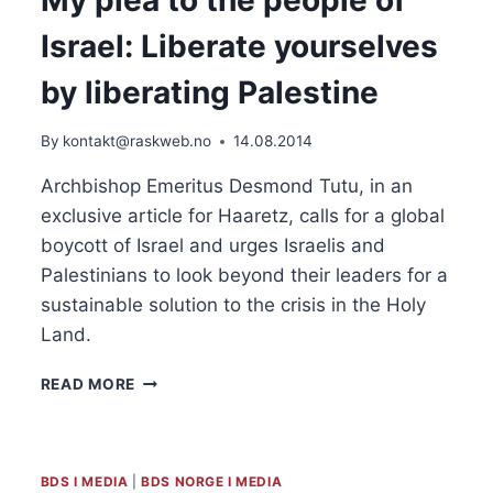
ISRAEL
Israel: Liberate yourselves
by liberating Palestine
By
kontakt@raskweb.no
14.08.2014
Archbishop Emeritus Desmond Tutu, in an
exclusive article for Haaretz, calls for a global
boycott of Israel and urges Israelis and
Palestinians to look beyond their leaders for a
sustainable solution to the crisis in the Holy
Land.
MY
READ MORE
PLEA
TO
THE
PEOPLE
BDS I MEDIA
|
BDS NORGE I MEDIA