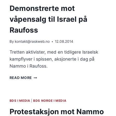
OF
ISRAEL:
Demonstrerte mot
LIBERATE
YOURSELVES
våpensalg til Israel på
BY
LIBERATING
Raufoss
PALESTINE
By
kontakt@raskweb.no
12.08.2014
Tretten aktivister, med en tidligere Israelsk
kampflyver i spissen, aksjonerte i dag på
Nammo i Raufoss.
DEMONSTRERTE
READ MORE
MOT
VÅPENSALG
TIL
ISRAEL
BDS I MEDIA
|
BDS NORGE I MEDIA
PÅ
RAUFOSS
Protestaksjon mot Nammo