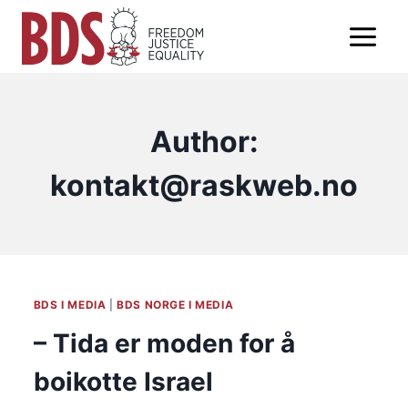
Skip
to
content
Author:
kontakt@raskweb.no
BDS I MEDIA
|
BDS NORGE I MEDIA
– Tida er moden for å
boikotte Israel