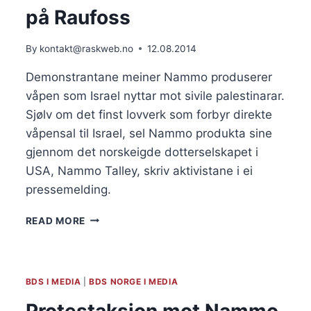
på Raufoss
By
kontakt@raskweb.no
12.08.2014
Demonstrantane meiner Nammo produserer
våpen som Israel nyttar mot sivile palestinarar.
Sjølv om det finst lovverk som forbyr direkte
våpensal til Israel, sel Nammo produkta sine
gjennom det norskeigde dotterselskapet i
USA, Nammo Talley, skriv aktivistane i ei
pressemelding.
PROTESTAKSJON
READ MORE
MOT
NAMMO
PÅ
RAUFOSS
BDS I MEDIA
|
BDS NORGE I MEDIA