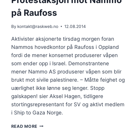
Protestaksjon mot Nammo
på Raufoss
By
kontakt@raskweb.no
12.08.2014
Aktivister aksjonerte tirsdag morgen foran
Nammos hovedkontor på Raufoss i Oppland
fordi de mener konsernet produserer våpen
som ender opp i Israel. Demonstrantene
mener Nammo AS produserer våpen som blir
brukt mot sivile palestinere. – Måtte feighet og
uærlighet ikke lønne seg lenger. Stopp
galskapen! sier Aksel Hagen, tidligere
stortingsrepresentant for SV og aktivt medlem
i Ship to Gaza Norge.
PROTESTAKSJON
READ MORE
MOT