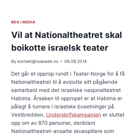
MOT
NAMMO
PÅ
RAUFOSS
BDS I MEDIA
Vil at Nationaltheatret skal
boikotte israelsk teater
By
kontakt@raskweb.no
06.08.2014
Det går et opprop rundt i Teater-Norge for å få
Nationaltheatret til å avslutte sitt pågående
samarbeid med det israelske nasjonalteatret
Habima. Årsaken til oppropet er at Habima er
pålagt å turnere i israelske bosetninger på
Vestbredden
.
Underskrifskampanjen
er sluttet
opp om av 870 personer, deriblant
Nationaltheatret-ansatte skuespillere som