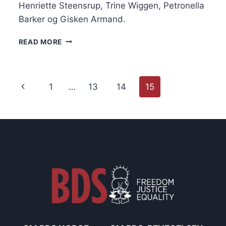
Henriette Steensrup, Trine Wiggen, Petronella
Barker og Gisken Armand.
VIL
READ MORE
AT
NATIONALTHEATRET
SKAL
BOIKOTTE
Page
Previous
1
…
13
14
15
ISRAELSK
TEATER
navigation
Page