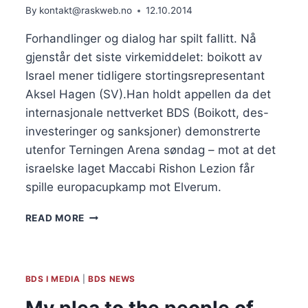
By
kontakt@raskweb.no
12.10.2014
Forhandlinger og dialog har spilt fallitt. Nå
gjenstår det siste virkemiddelet: boikott av
Israel mener tidligere stortingsrepresentant
Aksel Hagen (SV).Han holdt appellen da det
internasjonale nettverket BDS (Boikott, des-
investeringer og sanksjoner) demonstrerte
utenfor Terningen Arena søndag – mot at det
israelske laget Maccabi Rishon Lezion får
spille europacupkamp mot Elverum.
–
READ MORE
TIDA
ER
MODEN
FOR
BDS I MEDIA
|
BDS NEWS
Å
BOIKOTTE
My plea to the people of