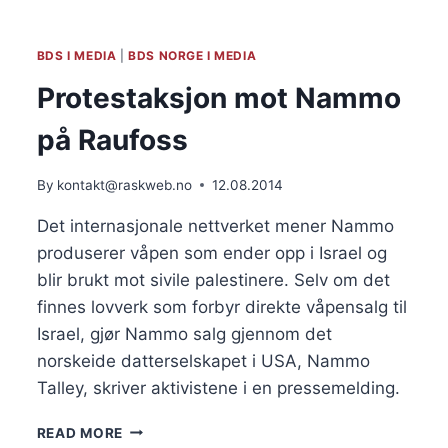
NAMMO
PÅ
RAUFOSS
BDS I MEDIA
|
BDS NORGE I MEDIA
Protestaksjon mot Nammo
på Raufoss
By
kontakt@raskweb.no
12.08.2014
Det internasjonale nettverket mener Nammo
produserer våpen som ender opp i Israel og
blir brukt mot sivile palestinere. Selv om det
finnes lovverk som forbyr direkte våpensalg til
Israel, gjør Nammo salg gjennom det
norskeide datterselskapet i USA, Nammo
Talley, skriver aktivistene i en pressemelding.
PROTESTAKSJON
READ MORE