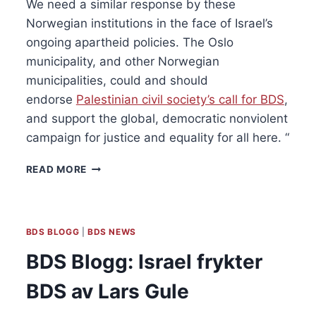
We need a similar response by these 
Norwegian institutions in the face of Israel’s 
ongoing apartheid policies. The Oslo 
municipality, and other Norwegian 
municipalities, could and should 
endorse 
Palestinian civil society’s call for BDS
, 
and support the global, democratic nonviolent 
campaign for justice and equality for all here. “
BDS
READ MORE
BLOGG:
FROM
THE
FAILED
BDS BLOGG
|
BDS NEWS
OSLO
PROCESS
BDS Blogg: Israel frykter
TO
TRUE
BDS av Lars Gule
SOLIDARITY
WITH