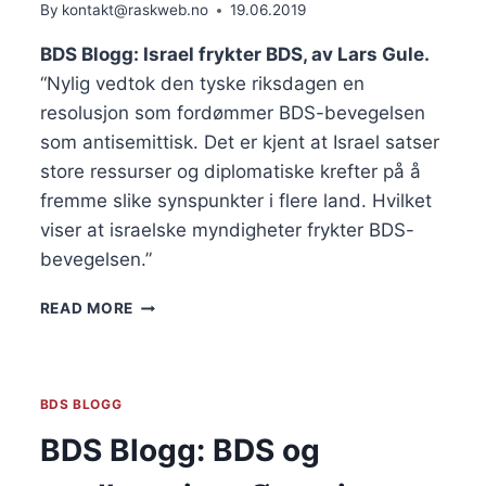
By
kontakt@raskweb.no
19.06.2019
THE
OPPRESSED
BDS Blogg: Israel frykter BDS, av Lars Gule.
PALESTINIAN
“Nylig vedtok den tyske riksdagen en 
PEOPLE.
BY
resolusjon som fordømmer BDS-bevegelsen 
OFER
som antisemittisk. Det er kjent at Israel satser 
NEIMAN
store ressurser og diplomatiske krefter på å 
fremme slike synspunkter i flere land. Hvilket 
viser at israelske myndigheter frykter BDS-
bevegelsen.”
BDS
READ MORE
BLOGG:
ISRAEL
FRYKTER
BDS
BDS BLOGG
AV
LARS
BDS Blogg: BDS og
GULE