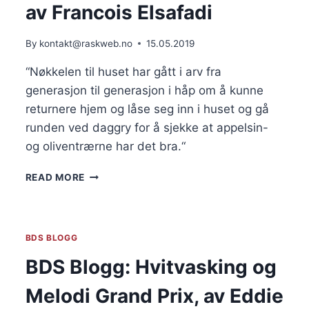
av Francois Elsafadi
By
kontakt@raskweb.no
15.05.2019
“Nøkkelen til huset har gått i arv fra 
generasjon til generasjon i håp om å kunne 
returnere hjem og låse seg inn i huset og gå 
runden ved daggry for å sjekke at appelsin- 
og oliventrærne har det bra.“     
BDS
READ MORE
BLOGG:
NAKBAH
2019,
AV
BDS BLOGG
FRANCOIS
ELSAFADI
BDS Blogg: Hvitvasking og
Melodi Grand Prix, av Eddie