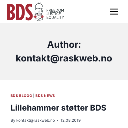
Skip
to
content
Author:
kontakt@raskweb.no
BDS BLOGG
|
BDS NEWS
Lillehammer støtter BDS
By
kontakt@raskweb.no
12.08.2019