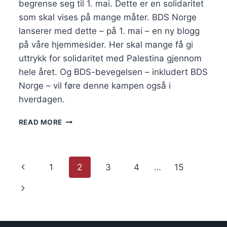
begrense seg til 1. mai. Dette er en solidaritet 
som skal vises på mange måter. BDS Norge 
lanserer med dette – på 1. mai – en ny blogg 
på våre hjemmesider. Her skal mange få gi 
uttrykk for solidaritet med Palestina gjennom 
hele året. Og BDS-bevegelsen – inkludert BDS 
Norge – vil føre denne kampen også i 
hverdagen. 
BDS
READ MORE
BLOGG:
PALESTINA
OG
INTERNASJONAL
Page
Previous
1
2
3
4
…
15
SOLIDARITET,
AV
navigation
Page
Next
LARS
GULE
Page