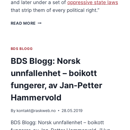
and later under a set of 
oppressive state laws
that strip them of every political right.”
BDS
READ MORE
BLOGG:
FROM
OCCUPATION
TO
BDS BLOGG
APARTHEID.
BY
BDS Blogg: Norsk
RONNIE
BARKAN
unnfallenhet – boikott
fungerer, av Jan-Petter
Hammervold
By
kontakt@raskweb.no
28.05.2019
BDS Blogg: Norsk unnfallenhet – boikott 