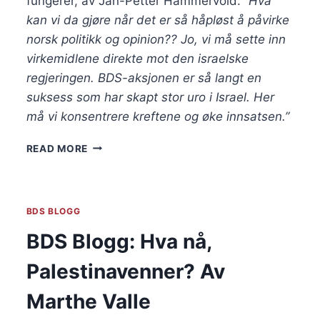
fungerer, av Jan-Petter Hammervold. 
“Hva 
kan vi da gjøre når det er så håpløst å påvirke 
norsk politikk og opinion?? Jo, vi må sette inn 
virkemidlene direkte mot den israelske 
regjeringen. BDS-aksjonen er så langt en 
suksess som har skapt stor uro i Israel. Her 
må vi konsentrere kreftene og øke innsatsen.”
BDS
READ MORE
BLOGG:
NORSK
UNNFALLENHET
–
BDS BLOGG
BOIKOTT
FUNGERER,
BDS Blogg: Hva nå,
AV
JAN-
Palestinavenner? Av
PETTER
HAMMERVOLD
Marthe Valle