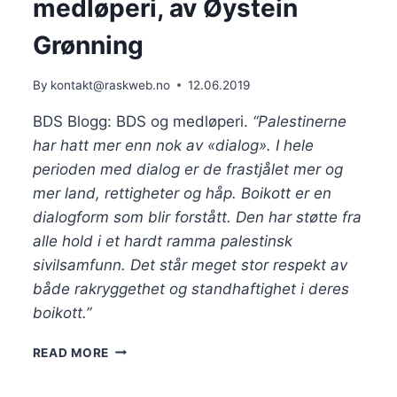
medløperi, av Øystein
Grønning
By
kontakt@raskweb.no
12.06.2019
BDS Blogg: BDS og medløperi. 
“Palestinerne 
har hatt mer enn nok av «dialog». I hele 
perioden med dialog er de frastjålet mer og 
mer land, rettigheter og håp. Boikott er en 
dialogform som blir forstått. Den har støtte fra 
alle hold i et hardt ramma palestinsk 
sivilsamfunn. Det står meget stor respekt av 
både rakryggethet og standhaftighet i deres 
boikott.”
BDS
READ MORE
BLOGG:
BDS