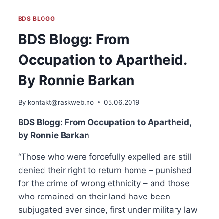
OG
MEDLØPERI,
BDS BLOGG
AV
ØYSTEIN
BDS Blogg: From
GRØNNING
Occupation to Apartheid.
By Ronnie Barkan
By
kontakt@raskweb.no
05.06.2019
BDS Blogg: From Occupation to Apartheid, 
by Ronnie Barkan
“Those who were forcefully expelled are still 
denied their right to return home – punished 
for the crime of wrong ethnicity – and those 
who remained on their land have been 
subjugated ever since, first under military law 