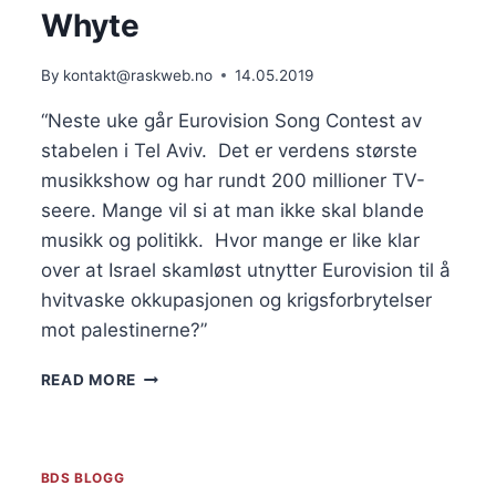
Whyte
By
kontakt@raskweb.no
14.05.2019
“Neste uke går Eurovision Song Contest av 
stabelen i Tel Aviv.  Det er verdens største 
musikkshow og har rundt 200 millioner TV-
seere. Mange vil si at man ikke skal blande 
musikk og politikk.  Hvor mange er like klar 
over at Israel skamløst utnytter Eurovision til å 
hvitvaske okkupasjonen og krigsforbrytelser 
mot palestinerne?”     
BDS
READ MORE
BLOGG:
HVITVASKING
OG
MELODI
BDS BLOGG
GRAND