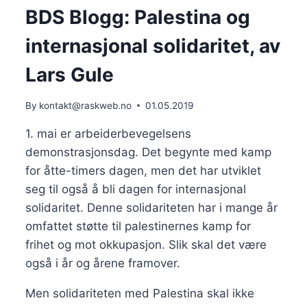
PRIX,
BDS Blogg: Palestina og
AV
EDDIE
internasjonal solidaritet, av
WHYTE
Lars Gule
By
kontakt@raskweb.no
01.05.2019
1. mai er arbeiderbevegelsens 
demonstrasjonsdag. Det begynte med kamp 
for åtte-timers dagen, men det har utviklet 
seg til også å bli dagen for internasjonal 
solidaritet. Denne solidariteten har i mange år 
omfattet støtte til palestinernes kamp for 
frihet og mot okkupasjon. Slik skal det være 
også i år og årene framover. 
Men solidariteten med Palestina skal ikke 