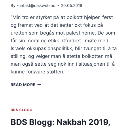
By
kontakt@raskweb.no
20.05.2019
“Min tro er styrket på at boikott hjelper, først 
og fremst ved at det setter økt fokus på 
uretten som begås mot palestinerne. De som 
får sin moral og etikk utfordret i møte med 
Israels okkupasjonspolitikk, blir tvunget til å ta 
stilling, og velger man å støtte boikotten må 
man også sette seg nok inn i situasjonen til å 
kunne forsvare støtten.“
BDS
READ MORE
BLOGG:
HVA
NÅ,
PALESTINAVENNER?
BDS BLOGG
AV
MARTHE
BDS Blogg: Nakbah 2019,
VALLE