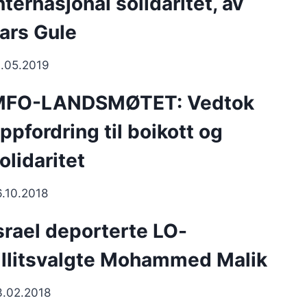
nternasjonal solidaritet, av
ars Gule
1.05.2019
MFO-LANDSMØTET: Vedtok
ppfordring til boikott og
olidaritet
6.10.2018
srael deporterte LO-
illitsvalgte Mohammed Malik
3.02.2018