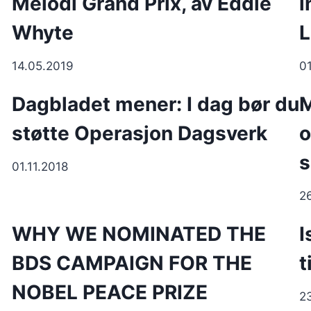
Melodi Grand Prix, av Eddie
i
Whyte
L
14.05.2019
0
Dagbladet mener: I dag bør du
støtte Operasjon Dagsverk
o
s
01.11.2018
2
p
WHY WE NOMINATED THE
I
BDS CAMPAIGN FOR THE
t
NOBEL PEACE PRIZE
2