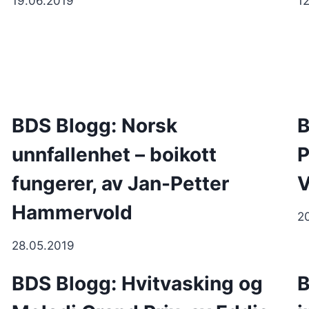
19.06.2019
1
BDS Blogg: Norsk
B
unnfallenhet – boikott
P
fungerer, av Jan-Petter
V
Hammervold
2
28.05.2019
BDS Blogg: Hvitvasking og
B