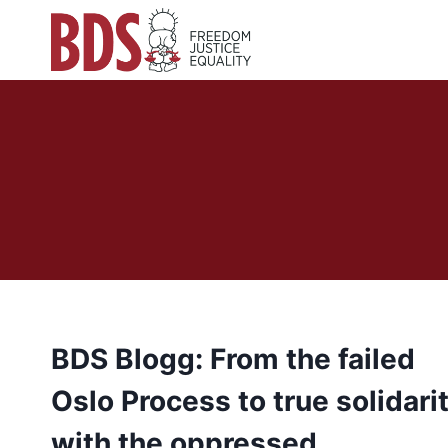
Skip
to
content
BDS Blogg: From the failed
Oslo Process to true solidari
with the oppressed