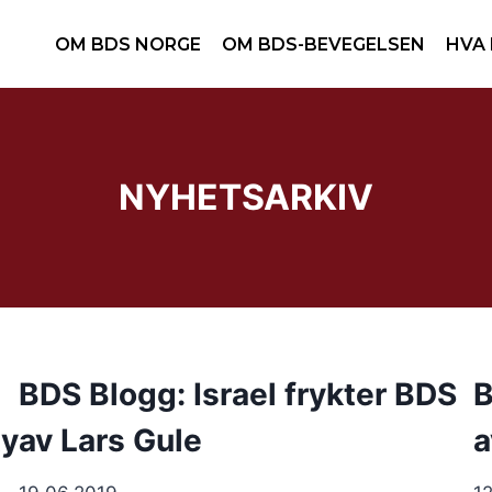
OM BDS NORGE
OM BDS-BEVEGELSEN
HVA 
NYHETSARKIV
BDS Blogg: Israel frykter BDS
B
ty
av Lars Gule
a