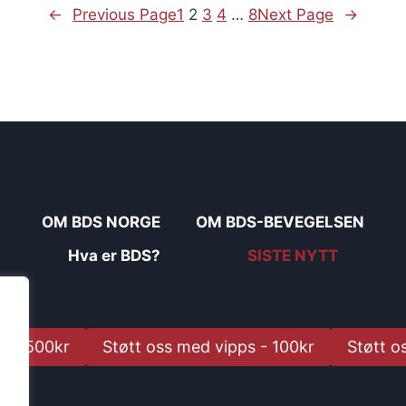
←
Previous Page
1
2
3
4
…
8
Next Page
→
OM BDS NORGE
OM BDS-BEVEGELSEN
Hva er BDS?
SISTE NYTT
s - 500kr
Støtt oss med vipps - 100kr
Støtt o