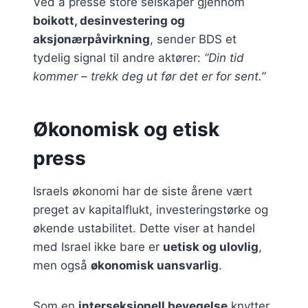
Ved å presse store selskaper gjennom
boikott, desinvestering og
aksjonærpåvirkning
, sender BDS et
tydelig signal til andre aktører:
“Din tid
kommer – trekk deg ut før det er for sent.”
Økonomisk og etisk
press
Israels økonomi har de siste årene vært
preget av kapitalflukt, investeringstørke og
økende ustabilitet. Dette viser at handel
med Israel ikke bare er
uetisk og ulovlig
,
men også
økonomisk uansvarlig
.
Som en
interseksjonell bevegelse
knytter