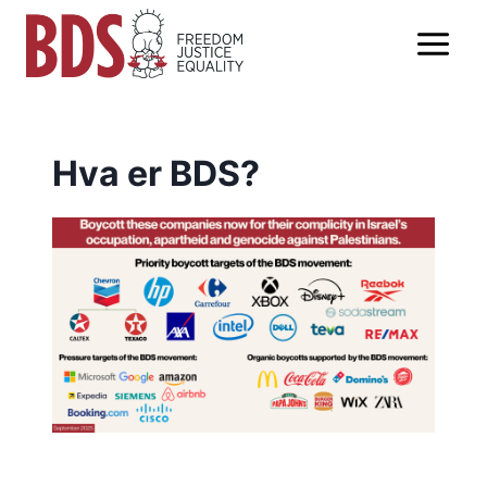
Skip
to
content
Hva er BDS?