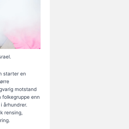
srael.
 starter en
tørre
ngvarig motstand
en folkegruppe enn
 i århundrer.
k rensing,
ring.