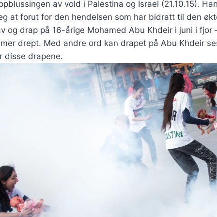
pblussingen av vold i Palestina og Israel (21.10.15). Ha
eg at forut for den hendelsen som har bidratt til den øk
av og drap på 16-årige Mohamed Abu Khdeir i juni i fjor –
mer drept. Med andre ord kan drapet på Abu Khdeir s
or disse drapene.