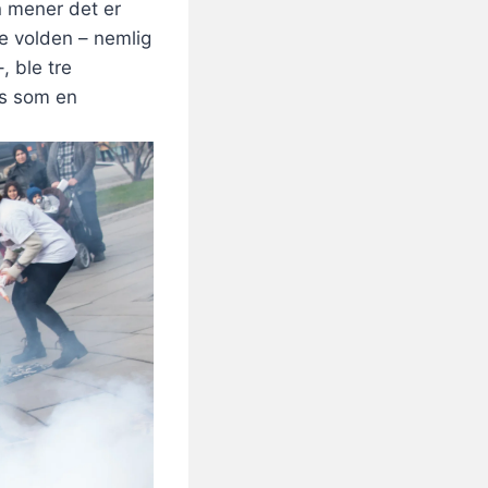
n mener det er
te volden – nemlig
, ble tre
es som en