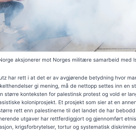
orge aksjonerer mot Norges militære samarbeid med I
 har rett i at det er av avgjørende betydning hvor man
enkelthendelser gi mening, må de nettopp settes inn en s
større konteksten for palestinsk protest og vold er la
sistiske koloniprosjekt. Et prosjekt som sier at en ann
større rett enn palestinerne til det landet de har bebodd
rende utgaver har rettferdiggjort og gjennomført etnis
sjon, krigsforbrytelser, tortur og systematisk diskrimine