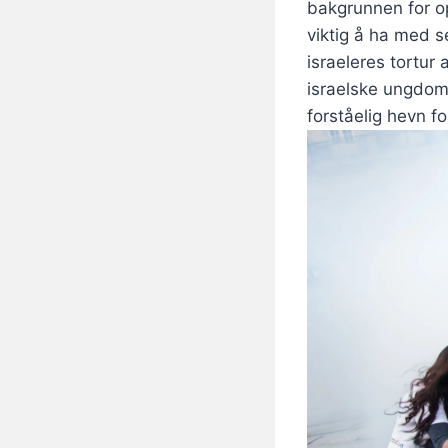
bakgrunnen for op
viktig å ha med s
israeleres tortur 
israelske ungdom
forståelig hevn f