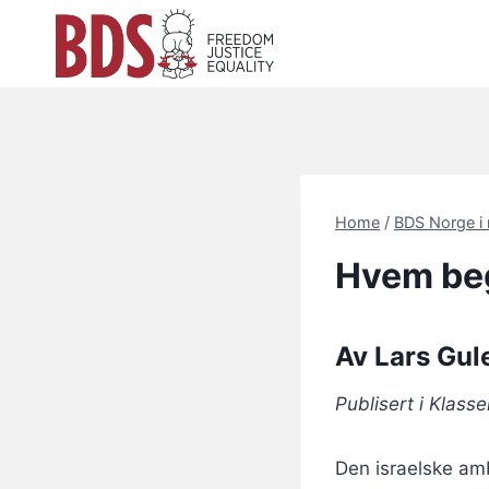
Skip
to
content
Home
/
BDS Norge i
Hvem be
Av Lars Gul
Publisert i Klas
Den israelske am