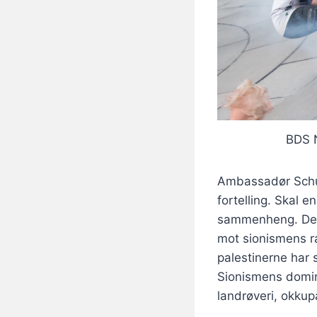
BDS N
Ambassadør Schutz
fortelling. Skal 
sammenheng. Den 
mot sionismens ra
palestinerne har 
Sionismens domine
landrøveri, okkupa