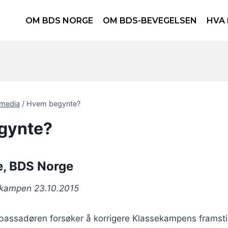
OM BDS NORGE
OM BDS-BEVEGELSEN
HVA 
 media
/
Hvem begynte?
gynte?
e, BDS Norge
sekampen 23.10.2015
bassadøren forsøker å korrigere Klassekampens framstil