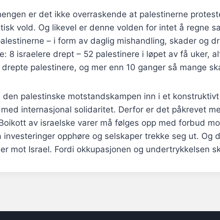
ngen er det ikke overraskende at palestinerne protest
tisk vold. Og likevel er denne volden for intet å regne
palestinerne – i form av daglig mishandling, skader og d
e: 8 israelere drept – 52 palestinere i løpet av få uker, a
drepte palestinere, og mer enn 10 ganger så mange sk
 få den palestinske motstandskampen inn i et konstruktivt 
med internasjonal solidaritet. Derfor er det påkrevet m
. Boikott av israelske varer må følges opp med forbud mo
 investeringer opphøre og selskaper trekke seg ut. Og 
ner mot Israel. Fordi okkupasjonen og undertrykkelsen s