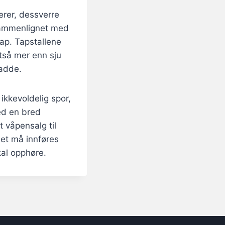
erer, dessverre
 sammenlignet med
rap. Tapstallene
ltså mer enn sju
adde.
ikkevoldelig spor,
ed en bred
t våpensalg til
det må innføres
kal opphøre.