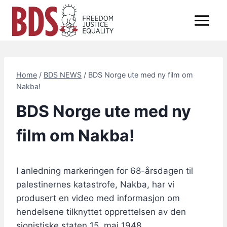
Skip
to
content
Home
/
BDS NEWS
/
BDS Norge ute med ny film om
Nakba!
BDS Norge ute med ny
film om Nakba!
I anledning markeringen for 68-årsdagen til
palestinernes katastrofe, Nakba, har vi
produsert en video med informasjon om
hendelsene tilknyttet opprettelsen av den
sionistiske staten 15. mai 1948.